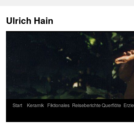
Zum
Inhalt
Ulrich Hain
springen
Start
Keramik
Fiktionales
Reiseberichte
Querflöte
Erzi